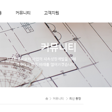
용
커뮤니티
고객지원
최신 동향
컨설팅 문의/신청
질문과 답변
커뮤니티
온라인 문의
관련사이트
지구환경보호와 기업의
지속성장개발을 위해
깨끗하고 밝은 미래를
열어가겠습니다.
MEMBER
커뮤니티
최신 통향