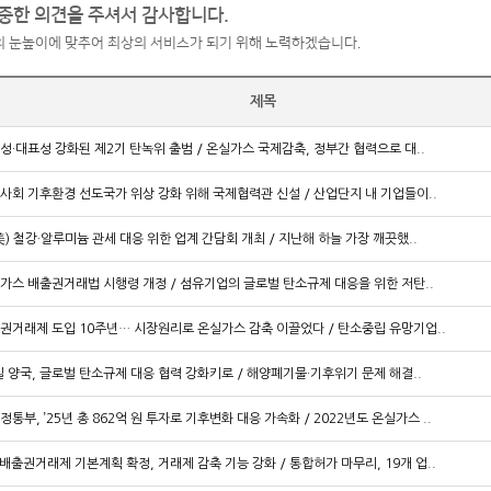
중한 의견을 주셔서 감사합니다.
 눈높이에 맞추어 최상의 서비스가 되기 위해 노력하겠습니다.
제목
성·대표성 강화된 제2기 탄녹위 출범 / 온실가스 국제감축, 정부간 협력으로 대..
사회 기후환경 선도국가 위상 강화 위해 국제협력관 신설 / 산업단지 내 기업들이..
美) 철강·알루미늄 관세 대응 위한 업계 간담회 개최 / 지난해 하늘 가장 깨끗했..
가스 배출권거래법 시행령 개정 / 섬유기업의 글로벌 탄소규제 대응을 위한 저탄..
권거래제 도입 10주년… 시장원리로 온실가스 감축 이끌었다 / 탄소중립 유망기업..
일 양국, 글로벌 탄소규제 대응 협력 강화키로 / 해양폐기물·기후위기 문제 해결..
정통부, ’25년 총 862억 원 투자로 기후변화 대응 가속화 / 2022년도 온실가스 ..
 배출권거래제 기본계획 확정, 거래제 감축 기능 강화 / 통합허가 마무리, 19개 업..