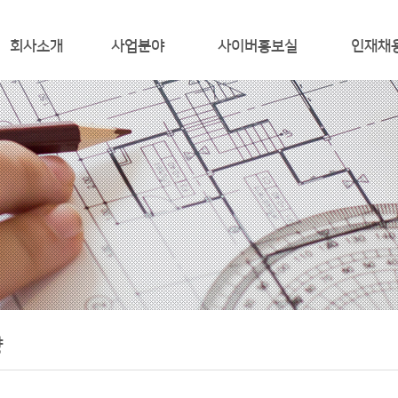
회사소개
사업분야
사이버홍보실
인재채
ABOUT RCC
온실가스 규제 대응
RCC 언론뉴스
인재상
CEO 인사말
에너지 경영,에너지진단 사업
홍보 동영상
채용안내
연 혁
통합환경관리
면허 및 인증
사업영역
CDM, 해외사업
조직도
TOTAL IT 솔루션
주요 사업 실적
찾아 오시는 길
향