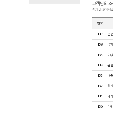
고객님의 소
언제나 고객님의
번호
137
전문
136
국제
135
미(
134
온실
133
배출
132
한-
131
과기
130
4차