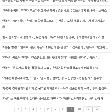
탄소중립 핵심기술 확보를 위한 범부처 기술혁신 전략 이행안(로드맵) 체계 완성 / &#..
한국환경공단, 우간다 분뇨자원화시설 착공 / 충청남도, 2030년까지 도내에 수소버스 ..
탄녹위, 2035 국가 온실가스 감축목표(NDC) 전문가 포럼 개최 / 제29차 유엔기후변
화..
한국 탄소발자국 검증제도, 유럽 통용 교두보 마련 / 환경부, 경제협력개발기구와 협..
소똥을 발전소 연료로 사용, 자동차 110만대 분 온실가스 감축한다 / 탄녹위, 제29차 ..
“탄녹위·국토부·환경부, 탄소중립도시를 통해 기후위기 해법을 찾다!” / 영풍 석..
탄녹위, ‘온실가스 감축’ 점검 결과 발표 / 유럽연합 탄소국경조정제 배출량 산정 ..
「기후변화감시예측법」 10월 25일 시행 / 설악산 등 국립공원 7곳 온실가스 흡수량 ..
제46차 경제관계차관회의 겸 물가관계차관회의…녹색 선순환체계 구축 / 투자 활성화..
온실가스 목표관리제, 절대량 방식으로 개편 / 「이산화탄소저장활용법」 하위법령 제..
1
2
3
4
5
6
7
8
9
10