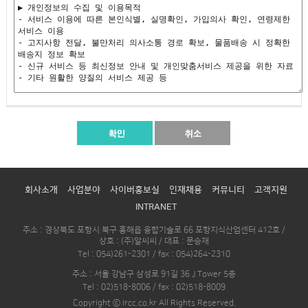
회사소개
사업분야
사이버홍보실
인재채용
커뮤니티
고객지원
INTRANET
주소 : 경상북도 포항시 북구 흥해읍 융합기술로 66 포항지식산업센터 412호 /
상호 : (주)알씨씨 / 대표 : 문승재
Tel : 054)261-2301 / fax : 054)264-2310
주소 : 서울 강남구 삼성로 91길 36 J Tower 5층
Tel : 02)518-8006 / fax : 02)518-8009
Copyright ⓒ ircc.co.kr All Rights Reserved.