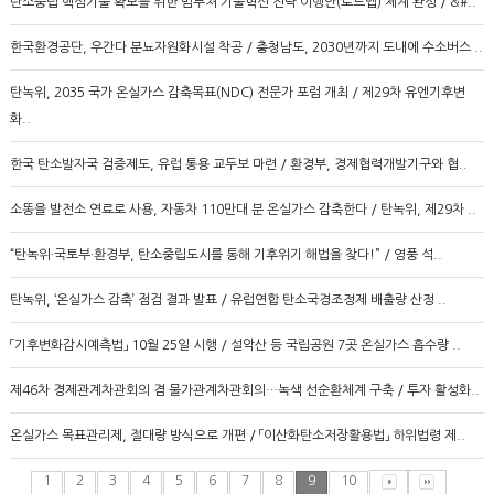
탄소중립 핵심기술 확보를 위한 범부처 기술혁신 전략 이행안(로드맵) 체계 완성 / &#..
한국환경공단, 우간다 분뇨자원화시설 착공 / 충청남도, 2030년까지 도내에 수소버스 ..
탄녹위, 2035 국가 온실가스 감축목표(NDC) 전문가 포럼 개최 / 제29차 유엔기후변
화..
한국 탄소발자국 검증제도, 유럽 통용 교두보 마련 / 환경부, 경제협력개발기구와 협..
소똥을 발전소 연료로 사용, 자동차 110만대 분 온실가스 감축한다 / 탄녹위, 제29차 ..
“탄녹위·국토부·환경부, 탄소중립도시를 통해 기후위기 해법을 찾다!” / 영풍 석..
탄녹위, ‘온실가스 감축’ 점검 결과 발표 / 유럽연합 탄소국경조정제 배출량 산정 ..
「기후변화감시예측법」 10월 25일 시행 / 설악산 등 국립공원 7곳 온실가스 흡수량 ..
제46차 경제관계차관회의 겸 물가관계차관회의…녹색 선순환체계 구축 / 투자 활성화..
온실가스 목표관리제, 절대량 방식으로 개편 / 「이산화탄소저장활용법」 하위법령 제..
1
2
3
4
5
6
7
8
9
10