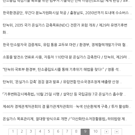
탄소중립 핵심기술 확보를 위한 범부처 기술혁신 전략 이행안(로드맵) 체계 완성 / &#..
한국환경공단, 우간다 분뇨자원화시설 착공 / 충청남도, 2030년까지 도내에 수소버스 ..
탄녹위, 2035 국가 온실가스 감축목표(NDC) 전문가 포럼 개최 / 제29차 유엔기후변
화..
한국 탄소발자국 검증제도, 유럽 통용 교두보 마련 / 환경부, 경제협력개발기구와 협..
소똥을 발전소 연료로 사용, 자동차 110만대 분 온실가스 감축한다 / 탄녹위, 제29차 ..
“탄녹위·국토부·환경부, 탄소중립도시를 통해 기후위기 해법을 찾다!” / 영풍 석..
탄녹위, ‘온실가스 감축’ 점검 결과 발표 / 유럽연합 탄소국경조정제 배출량 산정 ..
「기후변화감시예측법」 10월 25일 시행 / 설악산 등 국립공원 7곳 온실가스 흡수량 ..
제46차 경제관계차관회의 겸 물가관계차관회의…녹색 선순환체계 구축 / 투자 활성화..
온실가스 목표관리제, 절대량 방식으로 개편 / 「이산화탄소저장활용법」 하위법령 제..
1
2
3
4
5
6
7
8
9
10