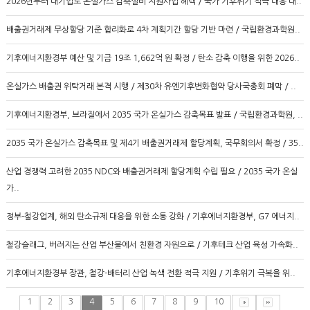
2026년부터 대기업도 온실가스 감축설비 지원사업 혜택 / 국가 기후위기 적극 대응 대..
배출권거래제 무상할당 기준 합리화로 4차 계획기간 할당 기반 마련 / 국립환경과학원..
기후에너지환경부 예산 및 기금 19조 1,662억 원 확정 / 탄소 감축 이행을 위한 2026..
온실가스 배출권 위탁거래 본격 시행 / 제30차 유엔기후변화협약 당사국총회 폐막 / ..
기후에너지환경부, 브라질에서 2035 국가 온실가스 감축목표 발표 / 국립환경과학원, ..
2035 국가 온실가스 감축목표 및 제4기 배출권거래제 할당계획, 국무회의서 확정 / 35..
산업 경쟁력 고려한 2035 NDC와 배출권거래제 할당계획 수립 필요 / 2035 국가 온실
가..
정부-철강업계, 해외 탄소규제 대응을 위한 소통 강화 / 기후에너지환경부, G7 에너지..
철강슬래그, 버려지는 산업 부산물에서 친환경 자원으로 / 기후테크 산업 육성 가속화..
기후에너지환경부 장관, 철강-배터리 산업 녹색 전환 적극 지원 / 기후위기 극복을 위..
1
2
3
4
5
6
7
8
9
10