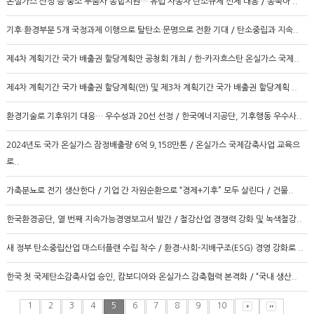
온실가스 산정 등 중소 부품사 종합지원… 유럽 자동차 탄소규제 선제 대응 / 동북아 ..
기후·환경부분 5개 국정과제 이행으로 탈탄소 문명으로 전환 기대 / 탄소중립과 지속..
제4차 계획기간 국가 배출권 할당계획안 공청회 개최 / 한-카자흐스탄 온실가스 국제..
제4차 계획기간 국가 배출권 할당계획(안) 및 제3차 계획기간 국가 배출권 할당계획 ..
환경기술로 기후위기 대응… 우수성과 20선 선정 / 한국에너지공단, 기후행동 우수사..
2024년도 국가 온실가스 잠정배출량 6억 9,158만톤 / 온실가스 국제감축사업 교육으
로..
가축분뇨로 전기 생산한다 / 기업 간 자원순환으로 “경제+기후” 모두 살린다 / 건물..
한국환경공단, 열 번째 지속가능경영보고서 발간 / 철강산업 경쟁력 강화 및 녹색철강..
새 정부 탄소중립산업 마스터플랜 수립 착수 / 환경-사회-지배구조(ESG) 경영 강화로 ..
한국 첫 국제탄소감축사업 승인, 캄보디아와 온실가스 감축협력 본격화 / “국내 생산..
1
2
3
4
5
6
7
8
9
10