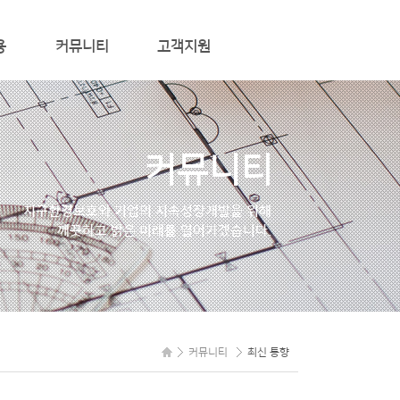
용
커뮤니티
고객지원
최신 동향
컨설팅 문의/신청
질문과 답변
커뮤니티
온라인 문의
관련사이트
지구환경보호와 기업의
지속성장개발을 위해
깨끗하고 밝은 미래를
열어가겠습니다.
MEMBER
커뮤니티
최신 통향