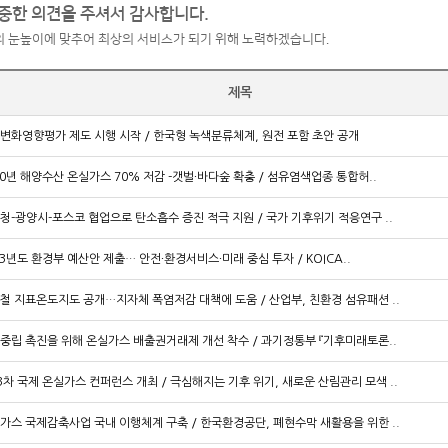
중한 의견을 주셔서 감사합니다.
 눈높이에 맞추어 최상의 서비스가 되기 위해 노력하겠습니다.
제목
변화영향평가 제도 시행 시작 / 한국형 녹색분류체계, 원전 포함 초안 공개
30년 해양수산 온실가스 70% 저감 -갯벌∙바다숲 확충 / 섬유염색업종 통합허..
청-광양시-포스코 협업으로 탄소흡수 증진 적극 지원 / 국가 기후위기 적응연구 ..
23년도 환경부 예산안 제출… 안전∙환경서비스∙미래 중심 투자 / KOICA..
철 지표온도지도 공개…지자체 폭염저감 대책에 도움 / 산업부, 친환경 섬유패션 ..
중립 촉진을 위해 온실가스 배출권거래제 개선 착수 / 과기정통부 『기후미래토론..
3차 국제 온실가스 컨퍼런스 개최 / 극심해지는 기후 위기, 새로운 산림관리 모색 ..
가스 국제감축사업 국내 이행체계 구축 / 한국환경공단, 폐현수막 새활용을 위한 ..