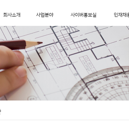
회사소개
사업분야
사이버홍보실
인재채
ABOUT RCC
온실가스 규제 대응
RCC 언론뉴스
인재상
CEO 인사말
에너지 경영,에너지진단 사업
홍보 동영상
채용안내
연 혁
통합환경관리
면허 및 인증
사업영역
CDM, 해외사업
조직도
TOTAL IT 솔루션
주요 사업 실적
찾아 오시는 길
향