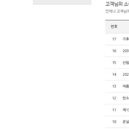
고객님의 소
언제나 고객님의
번호
17
기후
16
20
15
산림
14
20
13
여름
12
탄소
11
제1
10
온실