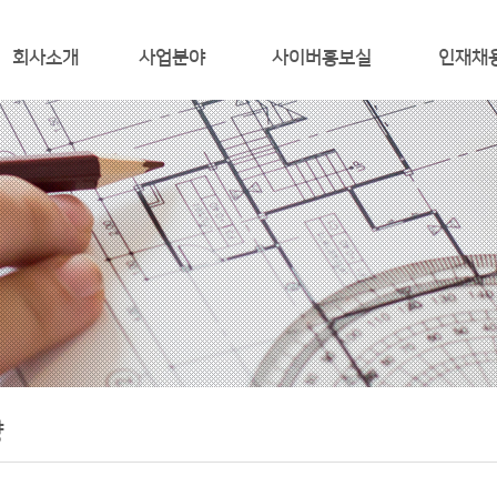
회사소개
사업분야
사이버홍보실
인재채
ABOUT RCC
온실가스 규제 대응
RCC 언론뉴스
인재상
CEO 인사말
에너지 경영,에너지진단 사업
홍보 동영상
채용안내
연 혁
통합환경관리
면허 및 인증
사업영역
CDM, 해외사업
조직도
TOTAL IT 솔루션
주요 사업 실적
찾아 오시는 길
향