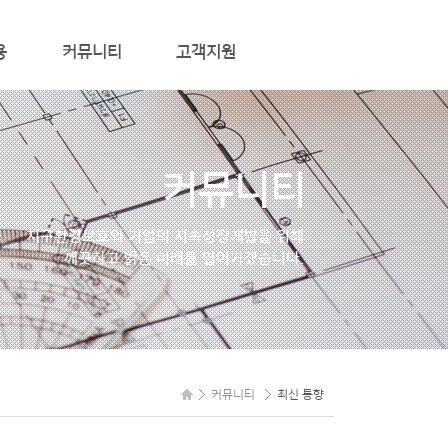
용
커뮤니티
고객지원
최신 동향
컨설팅 문의/신청
질문과 답변
커뮤니티
온라인 문의
관련사이트
지구환경보호와 기업의
지속성장개발을 위해
깨끗하고 밝은 미래를
열어가겠습니다.
MEMBER
커뮤니티
최신 통향