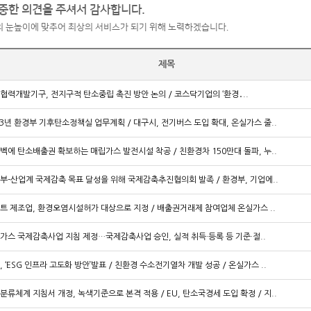
중한 의견을 주셔서 감사합니다.
 눈높이에 맞추어 최상의 서비스가 되기 위해 노력하겠습니다.
제목
협력개발기구, 전지구적 탄소중립 촉진 방안 논의 / 코스닥기업의 ‘환경․..
23년 환경부 기후탄소정책실 업무계획 / 대구시, 전기버스 도입 확대, 온실가스 줄..
벡에 탄소배출권 확보하는 매립가스 발전시설 착공 / 친환경차 150만대 돌파, 누..
부-산업계 국제감축 목표 달성을 위해 국제감축추진협의회 발족 / 환경부, 기업에..
트 제조업, 환경오염시설허가 대상으로 지정 / 배출권거래제 참여업체 온실가스 ..
가스 국제감축사업 지침 제정…국제감축사업 승인, 실적 취득·등록 등 기준·절..
, ‘ESG 인프라 고도화 방안’발표 / 친환경 수소전기열차 개발 성공 / 온실가스 ..
분류체계 지침서 개정, 녹색기준으로 본격 적용 / EU, 탄소국경세 도입 확정 / 지..