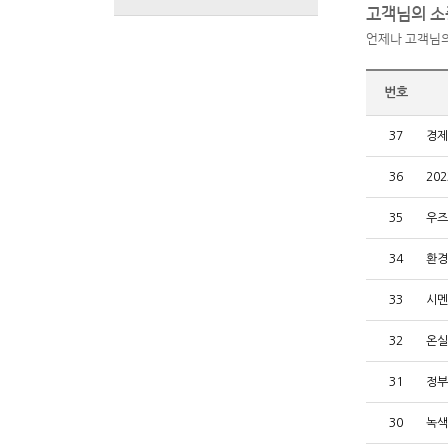
고객님의 소
언제나 고객님의
번호
37
경제
36
20
35
우즈
34
환경
33
시멘
32
온실
31
정부
30
녹색